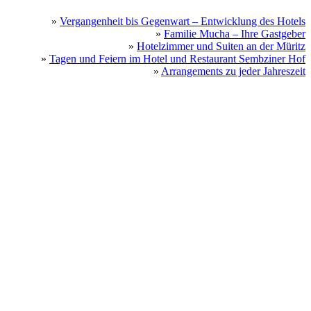
»
Vergangenheit bis Gegenwart – Entwicklung des Hotels
»
Familie Mucha – Ihre Gastgeber
»
Hotelzimmer und Suiten an der Müritz
»
Tagen und Feiern im Hotel und Restaurant Sembziner Hof
»
Arrangements zu jeder Jahreszeit